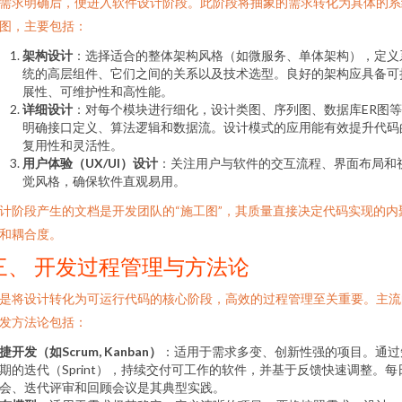
需求明确后，便进入软件设计阶段。此阶段将抽象的需求转化为具体的系
图，主要包括：
架构设计
：选择适合的整体架构风格（如微服务、单体架构），定义
统的高层组件、它们之间的关系以及技术选型。良好的架构应具备可
展性、可维护性和高性能。
详细设计
：对每个模块进行细化，设计类图、序列图、数据库ER图
明确接口定义、算法逻辑和数据流。设计模式的应用能有效提升代码
复用性和灵活性。
用户体验（UX/UI）设计
：关注用户与软件的交互流程、界面布局和
觉风格，确保软件直观易用。
计阶段产生的文档是开发团队的“施工图”，其质量直接决定代码实现的内
和耦合度。
三、 开发过程管理与方法论
是将设计转化为可运行代码的核心阶段，高效的过程管理至关重要。主流
发方法论包括：
捷开发（如Scrum, Kanban）
：适用于需求多变、创新性强的项目。通过
期的迭代（Sprint），持续交付可工作的软件，并基于反馈快速调整。每
会、迭代评审和回顾会议是其典型实践。