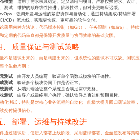
布模型
：适用于需求极其稳定、定义清晰的项目。严格按照需求、设计、
、测试、维护的顺序线性推进，阶段性强，但对变更响应迟缓。
evOps
：强调开发与运维的紧密协作与自动化，通过持续集成/持续部署
CI/CD）流水线，实现更快速、更可靠的软件交付。
论采用何种方法论，代码版本控制（如Git）、任务跟踪（如Jira）、持续
和定期的代码审查都是保障开发质量与协同效率的基础实践。
四、 质量保证与测试策略
量不是测试出来的，而是构建出来的，但系统性的测试不可或缺。测试应
整个生命周期：
元测试
：由开发人员编写，验证单个函数或模块的正确性。
成测试
：验证多个模块协同工作是否正常。
统测试
：从端到端验证整个系统是否满足需求规格。
收测试
：由客户或最终用户执行，确认软件是否达到预期目标。
动化测试，特别是对核心业务流程的自动化，能极大提升回归测试效率，
续交付提供信心。
五、 部署、运维与持续改进
件通过测试后，便进入部署上线阶段。采用蓝绿部署、金丝雀发布等策略