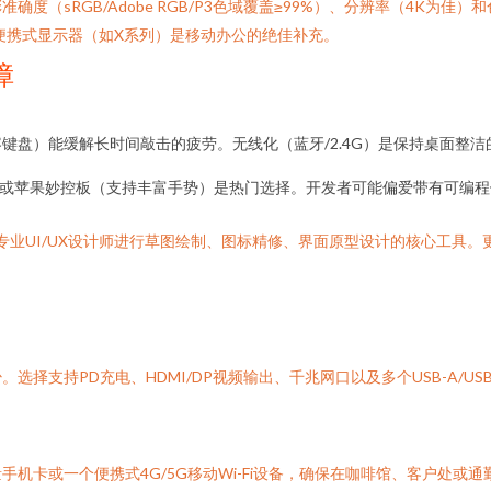
sRGB/Adobe RGB/P3色域覆盖≥99%）、分辨率（4K为佳）和
便携式显示器（如X系列）是移动办公的绝佳补充。
障
静电容键盘）能缓解长时间敲击的疲劳。无线化（蓝牙/2.4G）是保持桌面
系列或苹果妙控板（支持丰富手势）是热门选择。开发者可能偏爱带有可编
）是专业UI/UX设计师进行草图绘制、图标精修、界面原型设计的核心工具。更轻薄的iPad P
择支持PD充电、HDMI/DP视频输出、千兆网口以及多个USB-A/U
机卡或一个便携式4G/5G移动Wi-Fi设备，确保在咖啡馆、客户处或