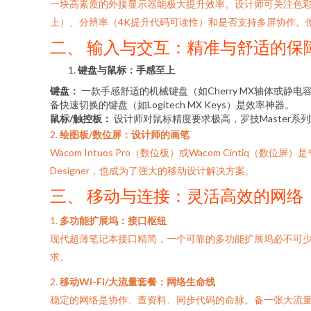
一块高素质的外接显示器能极大提升效率。设计师可关注色彩准确度（
上）、分辨率（4K提升代码可读性）和是否支持多屏协作。
二、 输入与交互：精准与舒适的保
键盘与鼠标：手感至上
键盘：
一款手感舒适的机械键盘（如Cherry MX轴体或
备快速切换的键盘（如Logitech MX Keys）是效率神器。
鼠标/触控板：
设计师对鼠标精度要求极高，罗技Master
2.
绘图板/数位屏：设计师的画笔
Wacom Intuos Pro（数位板）或Wacom Cintiq（数位屏
Designer，也成为了强大的移动设计解决方案。
三、 移动与连接：灵活高效的网络
1.
多功能扩展坞：接口枢纽
现代超薄笔记本接口精简，一个可靠的多功能扩展坞必不可少。选
求。
2.
移动Wi-Fi/大流量套餐：网络生命线
稳定的网络是协作、查资料、同步代码的命脉。备一张大流量手