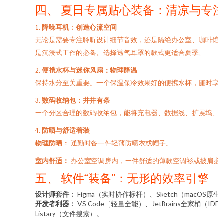
四、 夏日专属贴心装备：清凉与专
1.
降噪耳机：创造心流空间
无论是需要专注聆听设计细节音效，还是隔绝办公室、咖啡馆的嘈杂环
是沉浸式工作的必备。选择透气耳罩的款式更适合夏季。
2.
便携水杯与迷你风扇：物理降温
保持水分至关重要。一个保温保冷效果好的便携水杯，随时享
3.
数码收纳包：井井有条
一个分区合理的数码收纳包，能将充电器、数据线、扩展坞、
4.
防晒与舒适着装
物理防晒：
通勤时备一件轻薄防晒衣或帽子。
室内舒适：
办公室空调房内，一件舒适的薄款空调衫或披肩
五、 软件“装备”：无形的效率引擎
设计师套件：
Figma（实时协作标杆）、Sketch（macOS原生
开发者利器：
VS Code（轻量全能）、JetBrains全家桶（I
Listary（文件搜索）。