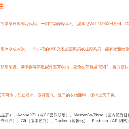
注
境编写代码，一副主动降噪耳机（如索尼WH-1000XM系列、苹果AirPods
用冰水或冷饮。一个小巧的USB充电桌面风扇或挂脖风扇，能有效驱散
移动硬盘、读卡器等零散配件整齐收纳，避免在背包里“缠斗”，也方便
必不可少，防止着凉。选择透气、速干的衣物面料，保持全天干爽。
生态）、Adobe XD（与CC套件联动）、MasterGo/Pixso（国内优秀替代）
DE专业户）、Git（版本控制）、Docker（容器化）、Postman（API测试）。