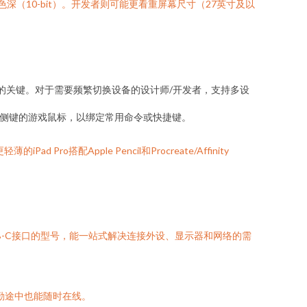
色深（10-bit）。开发者则可能更看重屏幕尺寸（27英寸及以
整洁的关键。对于需要频繁切换设备的设计师/开发者，支持多设
程侧键的游戏鼠标，以绑定常用命令或快捷键。
ro搭配Apple Pencil和Procreate/Affinity
SB-C接口的型号，能一站式解决连接外设、显示器和网络的需
通勤途中也能随时在线。