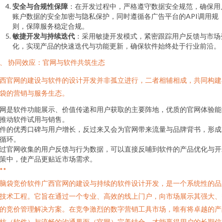
安全与合规性保障
：在开发过程中，严格遵守数据安全规范，确保用
账户数据的安全加密与隐私保护，同时遵循各广告平台的API调用规
则，保障服务稳定合规。
敏捷开发与持续迭代
：采用敏捷开发模式，紧密跟踪用户反馈与市场
化，实现产品的快速迭代与功能更新，确保软件始终处于行业前沿。
、 协同效应：官网与软件共筑生态
西官网的建设与软件的设计开发并非孤立进行，二者相辅相成，共同构建
袋的营销与服务生态。
网是软件功能展示、价值传递和用户获取的主要阵地，优质的官网体验能
推动软件试用与销售。
件的优秀口碑与用户增长，反过来又会为官网带来流量与品牌背书，形成
循环。
过官网收集的用户反馈与行为数据，可以直接反哺到软件的产品优化与开
策中，使产品更贴近市场需求。
**
脑袋竞价软件广西官网的建设与持续的软件设计开发，是一个系统性的品
技术工程。它旨在通过一个专业、高效的线上门户，向市场展示其强大、
的竞价管理解决方案。在竞争激烈的数字营销工具市场，唯有将卓越的产
核（软件）与流畅的沟通界面（官网）完美结合，才能赢得用户的长期信