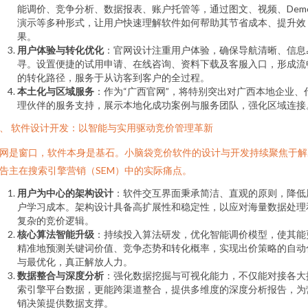
能调价、竞争分析、数据报表、账户托管等，通过图文、视频、Dem
演示等多种形式，让用户快速理解软件如何帮助其节省成本、提升效
果。
用户体验与转化优化
：官网设计注重用户体验，确保导航清晰、信息
寻。设置便捷的试用申请、在线咨询、资料下载及客服入口，形成流
的转化路径，服务于从访客到客户的全过程。
本土化与区域服务
：作为“广西官网”，将特别突出对广西本地企业、
理伙伴的服务支持，展示本地化成功案例与服务团队，强化区域连接
、 软件设计开发：以智能与实用驱动竞价管理革新
网是窗口，软件本身是基石。小脑袋竞价软件的设计与开发持续聚焦于解
告主在搜索引擎营销（SEM）中的实际痛点。
用户为中心的架构设计
：软件交互界面秉承简洁、直观的原则，降低
户学习成本。架构设计具备高扩展性和稳定性，以应对海量数据处理
复杂的竞价逻辑。
核心算法智能升级
：持续投入算法研发，优化智能调价模型，使其能
精准地预测关键词价值、竞争态势和转化概率，实现出价策略的自动
与最优化，真正解放人力。
数据整合与深度分析
：强化数据挖掘与可视化能力，不仅能对接各大
索引擎平台数据，更能跨渠道整合，提供多维度的深度分析报告，为
销决策提供数据支撑。