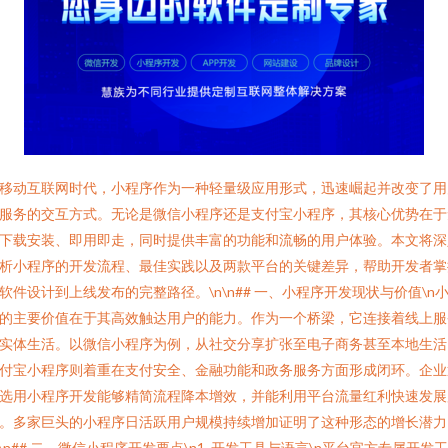
移动互联网时代，小程序作为一种轻量级应用形式，迅速崛起并改变了用
服务的交互方式。无论是微信小程序还是支付宝小程序，其核心优势在于
下载安装、即用即走，同时提供丰富的功能和流畅的用户体验。本文将深
析小程序的开发流程、最佳实践以及两款平台的关键差异，帮助开发者掌
软件设计到上线发布的完整路径。\n\n## 一、小程序开发现状与价值\n
的主要价值在于其高效触达用户的能力。作为一个桥梁，它连接着线上服
实体生活。以微信小程序为例，从社交分享扩张至电子商务甚至本地生活
付宝小程序则着重在支付安全、金融功能和政务服务方面形成闭环。企业
选用小程序开发能够精简流程降本增效，并能利用平台流量红利快速发展
。多家巨头的小程序日活跃用户规模持续增加证明了这种形态的增长潜力
n\n## 二、微信小程序开发要点\n1. 开发工具与语言\n平台官方专属开发